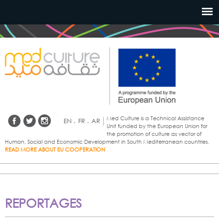
Aller au
contenu
principal
Med Culture is a Technical Assistance
EN
.
FR
.
AR
Unit funded by the European Union for
the promotion of culture as vector of
Human, Social and Economic Development in South Mediterranean countries.
READ MORE ABOUT EU COOPERATION
REPORTAGES